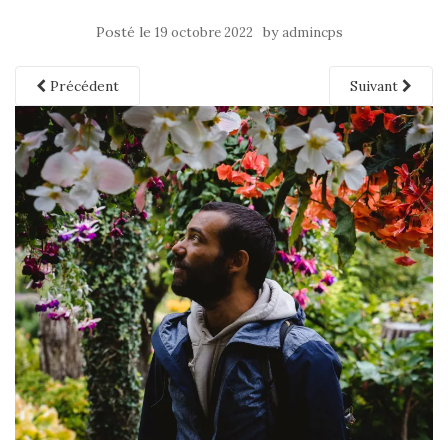
Posté le
by
19 octobre 2022
admincps
Précédent
Suivant