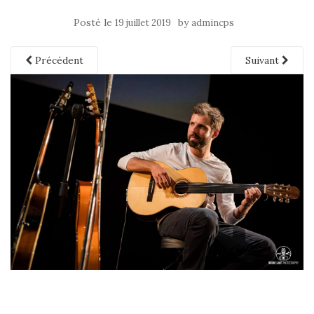
Posté le
by
19 juillet 2019
admincps
Précédent
Suivant