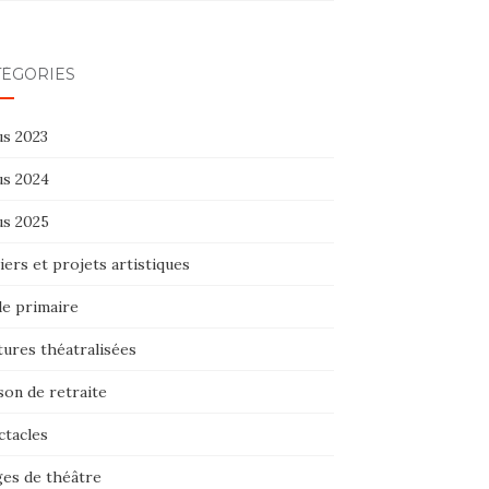
TÉGORIES
us 2023
us 2024
us 2025
iers et projets artistiques
le primaire
tures théatralisées
son de retraite
ctacles
ges de théâtre