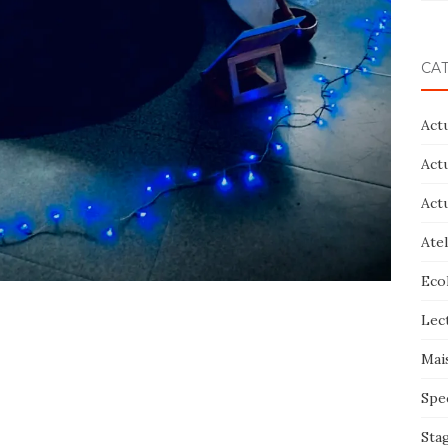
CA
Act
Act
Act
Atel
Eco
Lec
Mai
Spe
Sta