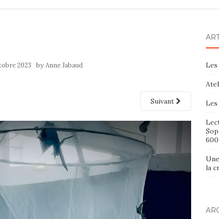
AR
by
Les 
tobre 2023
Anne Jabaud
Ate
Suivant
Les 
Lect
Sop
600
Une
la 
AR