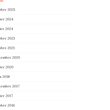
obre 2025
ier 2024
ier 2024
obre 2023
obre 2021
tembre 2020
ier 2020
s 2018
tembre 2017
ier 2017
obre 2016