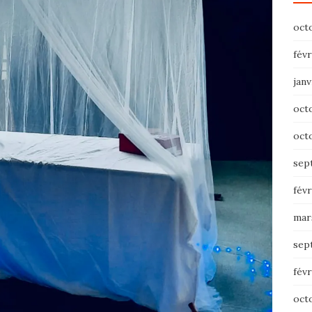
oct
févr
janv
oct
oct
sep
févr
mar
sep
févr
oct