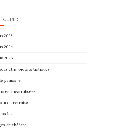
TÉGORIES
us 2023
us 2024
us 2025
iers et projets artistiques
le primaire
tures théatralisées
son de retraite
ctacles
ges de théâtre