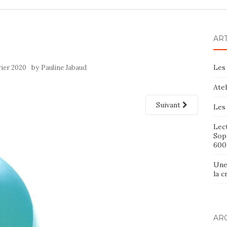
AR
by
Les 
rier 2020
Pauline Jabaud
Ate
Suivant
Les 
Lect
Sop
600
Une
la 
AR