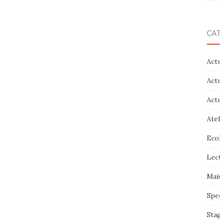
CA
Act
Act
Act
Atel
Eco
Lec
Mai
Spe
Sta