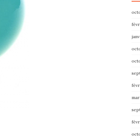
oct
févr
janv
oct
oct
sep
févr
mar
sep
févr
oct