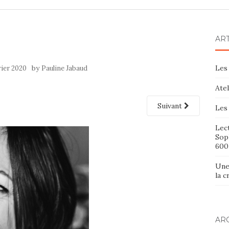
AR
by
Les 
rier 2020
Pauline Jabaud
Ate
Suivant
Les 
Lect
Sop
600
Une
la 
AR