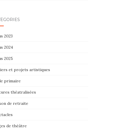
TÉGORIES
us 2023
us 2024
us 2025
iers et projets artistiques
le primaire
tures théatralisées
son de retraite
ctacles
ges de théâtre