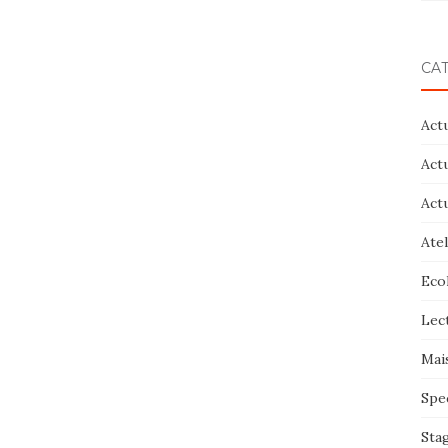
CA
Act
Act
Act
Atel
Eco
Lec
Mai
Spe
Sta