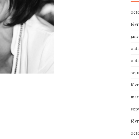
oct
févr
janv
oct
oct
sep
févr
mar
sep
févr
oct