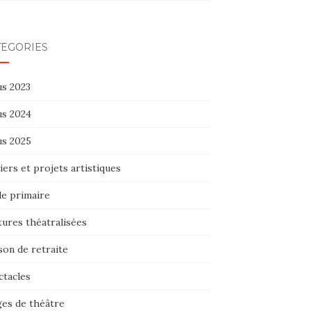
TÉGORIES
us 2023
us 2024
us 2025
iers et projets artistiques
le primaire
tures théatralisées
son de retraite
ctacles
ges de théâtre