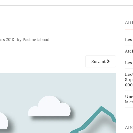
AR
by
Les 
ars 2018
Pauline Jabaud
Ate
Suivant
Les 
Lect
Sop
600
Une
la 
AR