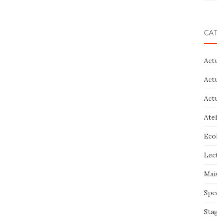
CA
Act
Act
Act
Atel
Eco
Lec
Mai
Spe
Sta