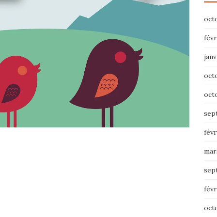
oct
févr
janv
oct
oct
sep
févr
mar
sep
févr
oct