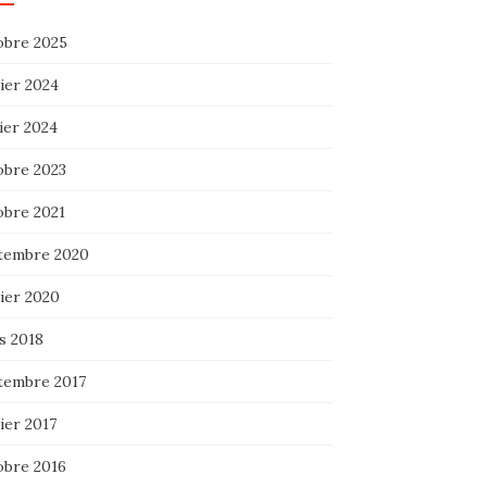
obre 2025
ier 2024
ier 2024
obre 2023
obre 2021
tembre 2020
ier 2020
s 2018
tembre 2017
ier 2017
obre 2016